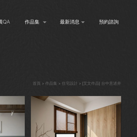
潢QA
作品集
最新消息
預約諮詢
AQ
WORKS
NEWS
RESERVE
首頁
>
作品集
>
住宅設計
> |艾文作品| 台中意述井