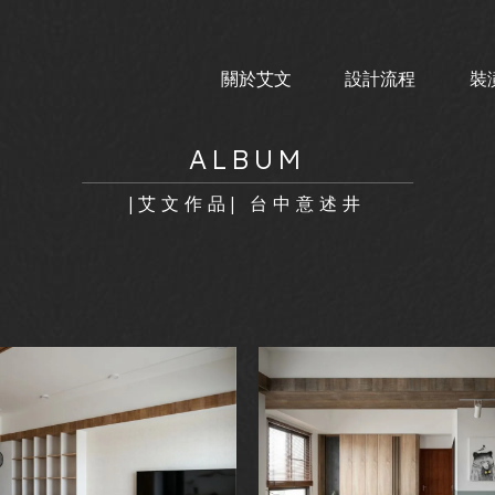
關於艾文
設計流程
裝
ABOUT
PROCESS
F
|艾文作品| 台中意述井