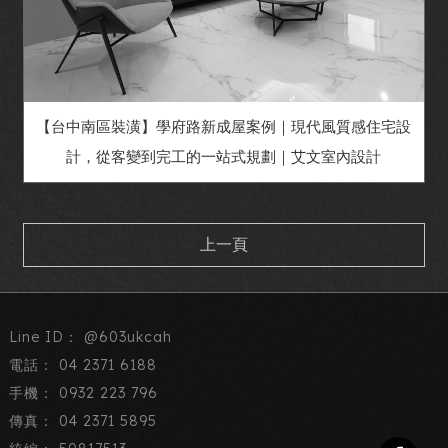
【台中南區裝潢】學府路新成屋案例｜現代風質感住宅設
計，從客變到完工的一站式規劃｜艾文室內設計
上一頁
@603ukcah
04 2371 6188
0932 223 796
04 2371 5895